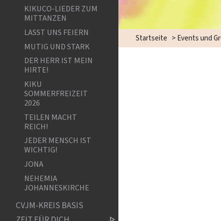
KIKUCO-LIEDER ZUM
MITTANZEN
LASST UNS FEIERN
Startseite
>
Events und G
MUTIG UND STARK
DER HERR IST MEIN
HIRTE!
KIKU
SOMMERFREIZEIT
2026
TEILEN MACHT
REICH!
JEDER MENSCH IST
WICHTIG!
JONA
NEHEMIA
JOHANNESKIRCHE
CVJM-KREIS BASIS
ZEIT FÜR DICH