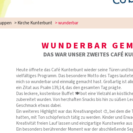
ruppen
>
Kirche Kunterbunt
>
wunderbar
WUNDERBAR GE
DAS WAR UNSER ZWEITES CAFÉ K
Heute öffnete das Café Kunterbunt wieder seine Türen und b
vielfältiges Programm. Das besondere Motto des Tages lautete: 
mich so wunderbar und einmalig gemacht hast. Großartig ist all
ein Zitat aus Psalm 139,14, das den gesamten Tag prägte.
Das leckere, kostenlose Buffet 🍽️ bot eine Vielzahl an köstliche
zubereitet wurden. Von herzhaften Snacks bis hin zu süßen Le
Geschmack etwas dabei.
Ein weiteres Highlight war das Kreativangebot 🎨, bei dem die 
hatten, mit Ton schöpferisch tätig zu werden. Kinder und Erw
Kreativität freien Lauf lassen und einzigartige Kunstwerke aus
Ein besonders berührender Moment war der abschließende Se