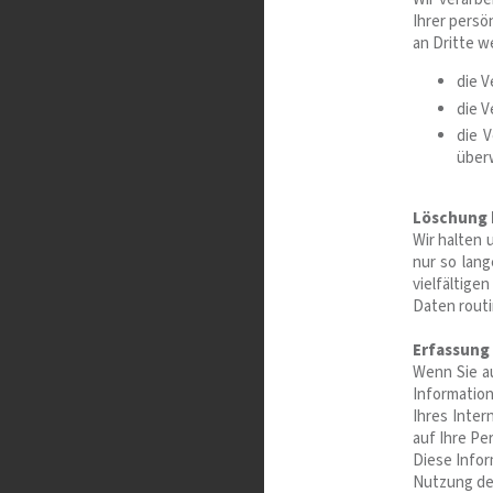
Ihrer persö
an Dritte w
die V
die V
die 
über
Löschung 
Wir halten
nur so lan
vielfältige
Daten routi
Erfassung
Wenn Sie au
Informatio
Ihres Inter
auf Ihre Pe
Diese Infor
Nutzung de