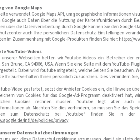
g von Google Maps
ite verwendet Google Maps API, um geographische Informationen visue
 Google auch Daten über die Nutzung der Kartenfunktionen durch Bes
nen über die Datenverarbeitung durch Google können Sie den Google-
hutzcenter auch Ihre persönlichen Datenschutz-Einstellungen verände
ten im Zusammenhang mit Google-Produkten finden Sie hier:
https://ww
ete YouTube-Videos
n unserer Webseiten betten wir Youtube-Videos ein. Betreiber der e
, San Bruno, CA 94066, USA. Wenn Sie eine Seite mit dem YouTube-Plug
gestellt. Dabei wird Youtube mitgeteilt, welche Seiten Sie besuchen. W
e Ihr Surfverhalten Ihnen persönlich zuzuordnen. Dies verhindern Sie
utube-Video gestartet, setzt der Anbieter Cookies ein, die Hinweise üb
eichern von Cookies für das Google-Ad-Programm deaktiviert hat, w
lchen Cookies rechnen müssen. Youtube legt aber auch in
formationen ab. Möchten Sie dies verhindern, so müssen Sie das Speic
onen zum Datenschutz bei „Youtube“ finden Sie in der Da
.google.de/intl/de/policies/privacy
unserer Datenschutzbestimmungen
n uns vor, diese Datenschutzerklärung anzupassen, damit sie stets de