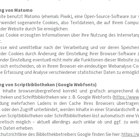
ng von Matomo
ite benutzt Matomo (ehemals Piwik), eine Open-Source-Software zur 
wendet sogenannte Cookies, also Textdateien, die auf Ihrem Comput
der Website durch Sie ermöglichen.
das Cookie erzeugten Informationen über Ihre Nutzung des Interneta
.
esse wird unmittelbar nach der Verarbeitung und vor deren Speicheru
n der Cookies durch Änderung der Einstellung Ihrer Browser-Software z
der Einstellung eventuell nicht mehr alle Funktionen dieser Website z
 sich entscheiden, ob in Ihrem Browser ein eindeutiger Webanalyse-Co
e Erfassung und Analyse verschiedener statistischer Daten zu ermöglic
g von Scriptbibliotheken (Google Webfonts)
Inhalte browserübergreifend korrekt und grafisch ansprechend da
otheken und Schriftbibliotheken wie z. B. Google Webfonts (
https://www
dung mehrfachen Ladens in den Cache Ihres Browsers übertragen.
 oder den Zugriff unterbindet, werden Inhalte in einer Standardschrift 
von Scriptbibliotheken oder Schriftbibliotheken löst automatisch eine 
oretisch möglich – aktuell allerdings auch unklar ob und ggf. zu w
en Daten erheben.
hutzrichtlinie des Bibliothekbetreibers Google finden Sie hier:
https://