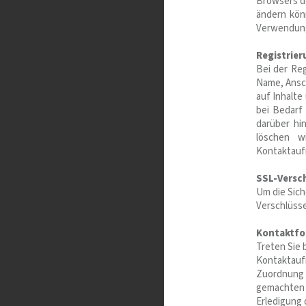
Browsers de
ändern kön
Verwendung
Registrier
Bei der Re
Name, Ansch
auf Inhalte
bei Bedarf
darüber hi
löschen w
Kontaktauf
SSL-Versc
Um die Sich
Verschlüsse
Kontaktfo
Treten Sie 
Kontaktaufn
Zuordnung d
gemachten 
Erledigung