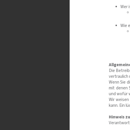
Wer i
Wie e
Allgemein
Die Betrei
vertraulich
Wenn Sie d
mit denen S
und wofür w
Wir weisen 
kann. Ein l
Hinweis zu
Verantwort