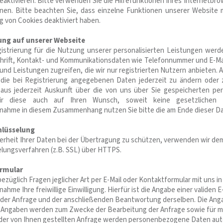
aktivieren. Bitte verwenden Sie die Hilfefunktionen Ihres Internetbrow
nen. Bitte beachten Sie, dass einzelne Funktionen unserer Website m
 von Cookies deaktiviert haben.
ung auf unserer Webseite
gistrierung für die Nutzung unserer personalisierten Leistungen we
rift, Kontakt- und Kommunikationsdaten wie Telefonnummer und E-Mail-
 und Leistungen zugreifen, die wir nur registrierten Nutzern anbieten
 die bei Registrierung angegebenen Daten jederzeit zu ändern oder zu
naus jederzeit Auskunft über die von uns über Sie gespeicherten p
ir diese auch auf Ihren Wunsch, soweit keine gesetzlichen A
nahme in diesem Zusammenhang nutzen Sie bitte die am Ende dieser 
hlüsselung
erheit Ihrer Daten bei der Übertragung zu schützen, verwenden wir de
lungsverfahren (z.B. SSL) über HTTPS.
rmular
bezüglich Fragen jeglicher Art per E-Mail oder Kontaktformular mit uns i
ahme Ihre freiwillige Einwilligung. Hierfür ist die Angabe einer validen E
er Anfrage und der anschließenden Beantwortung derselben. Die Angabe
Angaben werden zum Zwecke der Bearbeitung der Anfrage sowie für mö
 der von Ihnen gestellten Anfrage werden personenbezogene Daten aut