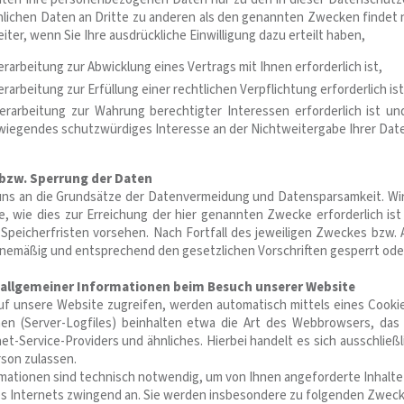
nlichen Daten an Dritte zu anderen als den genannten Zwecken findet n
eiter, wenn Sie Ihre ausdrückliche Einwilligung dazu erteilt haben,
erarbeitung zur Abwicklung eines Vertrags mit Ihnen erforderlich ist,
erarbeitung zur Erfüllung einer rechtlichen Verpflichtung erforderlich ist
Verarbeitung zur Wahrung berechtigter Interessen erforderlich ist u
wiegendes schutzwürdiges Interesse an der Nichtweitergabe Ihrer Dat
bzw. Sperrung der Daten
 uns an die Grundsätze der Datenvermeidung und Datensparsamkeit. W
ge, wie dies zur Erreichung der hier genannten Zwecke erforderlich i
n Speicherfristen vorsehen. Nach Fortfall des jeweiligen Zweckes bzw
nemäßig und entsprechend den gesetzlichen Vorschriften gesperrt oder
 allgemeiner Informationen beim Besuch unserer Website
f unsere Website zugreifen, werden automatisch mittels eines Cookie
nen (Server-Logfiles) beinhalten etwa die Art des Webbrowsers, d
net-Service-Providers und ähnliches. Hierbei handelt es sich ausschlie
rson zulassen.
mationen sind technisch notwendig, um von Ihnen angeforderte Inhalte 
s Internets zwingend an. Sie werden insbesondere zu folgenden Zweck