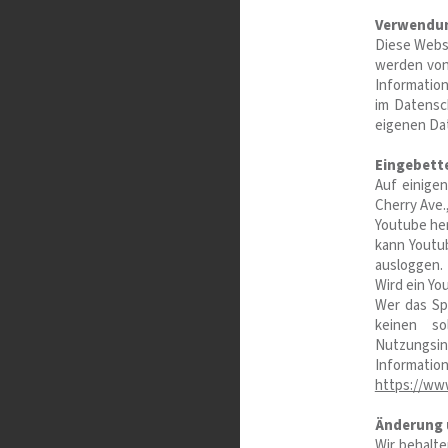
Verwendun
Diese Webse
werden von
Informatio
im Datensc
eigenen Da
Eingebett
Auf einige
Cherry Ave.
Youtube her
kann Youtub
ausloggen.
Wird ein Yo
Wer das Sp
keinen so
Nutzungsin
Informati
https://www
Änderung 
Wir behalte