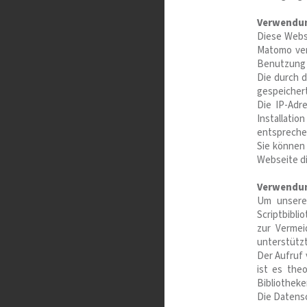
Verwendu
Diese Webs
Matomo ver
Benutzung 
Die durch 
gespeichert
Die IP-Adr
Installatio
entsprechen
Sie können
Webseite di
Verwendun
Um unsere 
Scriptbibli
zur Vermei
unterstützt
Der Aufruf 
ist es the
Bibliothek
Die Datensc