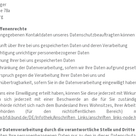
ger
e 78a
rg
ffenenrechte
angegebenen Kontaktdaten unseres Datenschutzbeauftragten können Si
nft über Ihre bei uns gespeicherten Daten und deren Verarbeitung
chtigung unrichtiger personenbezogener Daten
hung Ihrer bei uns gespeicherten Daten
hränkung der Datenverarbeitung, sofern wir Ihre Daten aufgrund gesetz
spruch gegen die Verarbeitung Ihrer Daten bei uns und
übertragbarkeit, sofern Sie in die Datenverarbeitung eingewilligt hab
uns eine Einwilligung erteilt haben, können Sie diese jederzeit mit Wirku
n sich jederzeit mit einer Beschwerde an die für Sie zuständi
hörde richtet sich nach dem Bundesland Ihres Wohnsitzes, Ihrer Arbeit
tsbehörden (für den nichtöffentlichen Bereich)
.bfdi.bund.de/DE/Infothek/Anschriften_Links/anschriften_links-node.
 Datenverarbeitung durch die verantwortliche Stelle und Dritte
eiten Ihre personenbezogenen Daten nur zu den in dieser Datenschut