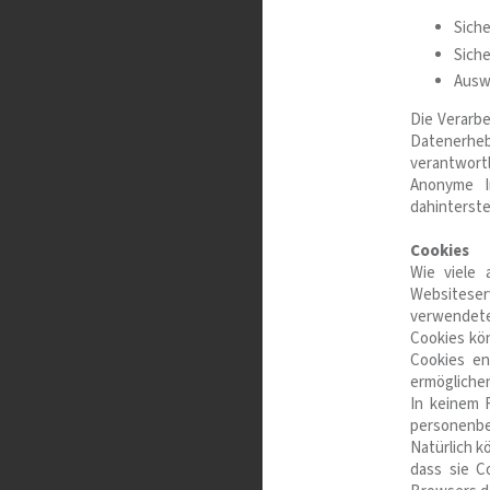
Siche
Siche
Auswe
Die Verarb
Datenerheb
verantwortl
Anonyme In
dahinterste
Cookies
Wie viele 
Websiteser
verwendete
Cookies kö
Cookies en
ermögliche
In keinem 
personenbe
Natürlich k
dass sie C