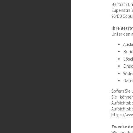
Bertram Un
Eupenstraß
96450 Cobu
Ihre Betro
Unter den 
Ausku
Beri
Lösc
Einsc
Wider
Daten
Sofern Sie 
Sie könne
Aufsichtsbe
Aufsich
https://www
Zwecke der
Wir verarb