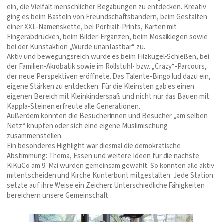
ein, die Vielfalt menschlicher Begabungen zu entdecken. Kreativ
ging es beim Basteln von Freundschaftsbändern, beim Gestalten
einer XXL-Namenskette, bei Portrait-Prints, Karten mit
Fingerabdrücken, beim Bilder-Ergänzen, beim Mosaiklegen sowie
bei der Kunstaktion „Würde unantastbar“ zu.
Aktiv und bewegungsreich wurde es beim Filzkugel-Schießen, bei
der Familien-Akrobatik sowie im Rollstuhl- bzw. „Crazy“-Parcours,
der neue Perspektiven eröffnete. Das Talente-Bingo lud dazu ein,
eigene Stärken zu entdecken. Für die Kleinsten gab es einen
eigenen Bereich mit Kleinkinderspaß und nicht nur das Bauen mit
Kappla-Steinen erfreute alle Generationen.
Außerdem konnten die Besucherinnen und Besucher „am selben
Netz“ knüpfen oder sich eine eigene Müslimischung
zusammenstellen.
Ein besonderes Highlight war diesmal die demokratische
Abstimmung: Thema, Essen und weitere Ideen für die nächste
KiKuCo am 9. Mai wurden gemeinsam gewählt. So konnten alle aktiv
mitentscheiden und Kirche Kunterbunt mitgestalten. Jede Station
setzte auf ihre Weise ein Zeichen: Unterschiedliche Fähigkeiten
bereichern unsere Gemeinschaft.